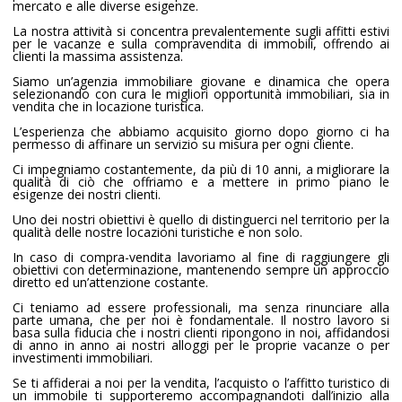
mercato e alle diverse esigenze.
La nostra attività si concentra prevalentemente sugli affitti estivi
per le vacanze e sulla compravendita di immobili, offrendo ai
clienti la massima assistenza.
Siamo un’agenzia immobiliare giovane e dinamica che opera
selezionando con cura le migliori opportunità immobiliari, sia in
vendita che in locazione turistica.
L’esperienza che abbiamo acquisito giorno dopo giorno ci ha
permesso di affinare un servizio su misura per ogni cliente.
Ci impegniamo costantemente, da più di 10 anni, a migliorare la
qualità di ciò che offriamo e a mettere in primo piano le
esigenze dei nostri clienti.
Uno dei nostri obiettivi è quello di distinguerci nel territorio per la
qualità delle nostre locazioni turistiche e non solo.
In caso di compra-vendita lavoriamo al fine di raggiungere gli
obiettivi con determinazione, mantenendo sempre un approccio
diretto ed un’attenzione costante.
Ci teniamo ad essere professionali, ma senza rinunciare alla
parte umana, che per noi è fondamentale. Il nostro lavoro si
basa sulla fiducia che i nostri clienti ripongono in noi, affidandosi
di anno in anno ai nostri alloggi per le proprie vacanze o per
investimenti immobiliari.
Se ti affiderai a noi per la vendita, l’acquisto o l’affitto turistico di
un immobile ti supporteremo accompagnandoti dall’inizio alla